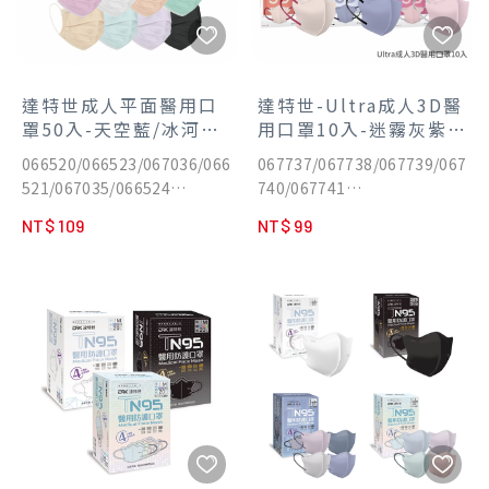
達特世成人平面醫用口
達特世-Ultra成人3D醫
罩50入-天空藍/冰河綠/
用口罩10入-迷霧灰紫/
極致黑/潔白/燕麥可可/
甜心蜜粉/森林綠映/酷
066520/066523/067036/066
067737/067738/067739/067
櫻花粉/淡雅紫
帥丹寧/戀戀桃花
521/067035/066524
740/067741
✔️BFE > 99%
✔️全新技術，究極日式美學！
NT$ 109
NT$ 99
✔️升級版耳繩
✔️日規無痛蜜絨撞色扁耳繩
✔️親膚抗敏內層
✔️無鼻線設計
通過 CNS 14774 測試標準
✔️透氣+60%
MIT台灣製造
單片獨立包裝，方便攜帶
通過 CNS 14774 測試標準
MIT台灣製造