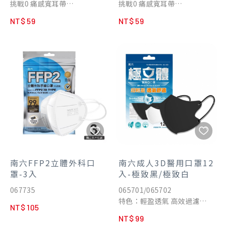
挑戰0 痛感寬耳帶
挑戰0 痛感寬耳帶
超柔細致親膚材質
超柔細致親膚材質
NT$ 59
NT$ 59
高透氣濾層
高透氣濾層
99%隔離細菌飛沫
99%隔離細菌飛沫
南六FFP2立體外科口
南六成人3D醫用口罩12
罩-3入
入-極致黑/極致白
067735
065701/065702
特色：輕盈透氣 高效過濾
NT$ 105
規格：12入/包
NT$ 99