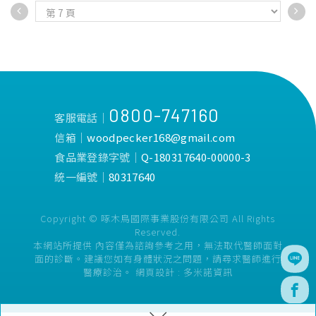
度及包覆性效能提高，不會有
魚鰓臉
◆多層複合結構，透氣性良
好，親膚層材質舒適不起毛球
◆熔噴阻隔層效率達
BFE99%，符合CNS14774國
家標準品質
0800-747160
◆高效過濾阻隔層，透氣度提
客服電話│
升28%
信箱│
woodpecker168@gmail.com
◆獨家莫蘭迪系列顏色，唯美
食品業登錄字號│
Q-180317640-00000-3
耐看，肌膚顯白，氣色佳
統一編號│
80317640
Copyright © 啄木鳥國際事業股份有限公司 All Rights
Reserved.
本網站所提供 內容僅為諮詢參考之用，無法取代醫師面對
面的診斷。建議您如有身體狀況之問題，請尋求醫師進行
醫療診治。
網頁設計 :
多米諾資訊