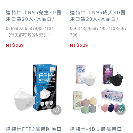
達特世-TN95兒童3D醫
達特世-TN95成人3D醫
用口罩20入-冰晶白/炫
用口罩20入-冰晶白/炫
耀黑/莫內四色
耀黑/莫內四色/都會四
066880/066879/067104
066878/066877/067103/067
色
【每天都可戴的N95】
736
✔️4倍透氣
✔️4倍透氣
NT$ 239
NT$ 239
✔️日規環保全塑鼻線
✔️日規環保全塑鼻線
✔️日規無壓力扁耳繩
✔️日規無壓力扁耳繩
✔️全新改版 3D立體美型剪裁
✔️全新改版 3D立體美型剪裁
單片獨立包裝，方便攜帶
單片獨立包裝，方便攜帶
通過台灣TN95認證
通過台灣TN95認證
(CNS14774/CNS 14755)
(CNS14774/CNS 14755)
MIT台灣製造
達特世FFP2醫用防護口
達特世-4D立體醫用口