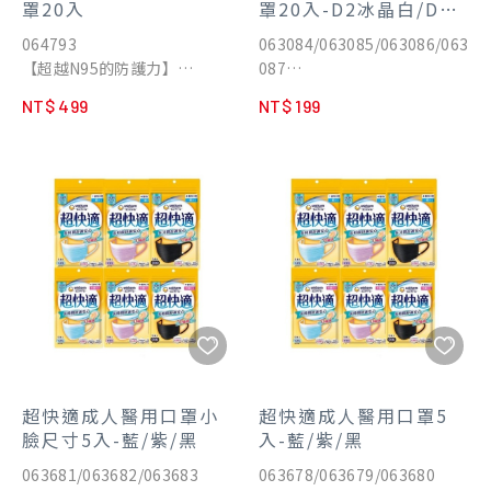
罩20入
罩20入-D2冰晶白/D2
炫耀黑/D2魅力四色/D2
064793
063084/063085/063086/063
莫蘭迪四色
【超越N95的防護力】
087
✔️PFE, BFE, VFE＞99％
✔️4倍透氣
NT$ 499
NT$ 199
✔️密合度＞96％
✔️日規環保全塑鼻線
✔️透氣度+400%
✔️粗圓蜜絨高彈力耳繩
MIT台灣製造
通過 CNS 14774 / CNS 14755
符合國家標準 CNS14774 /
測試標準
CNS 14755
MIT台灣製造
符合歐盟 EN
149:2001+A1:2009標準
FFP2 證書號
0598/PPE/22/2024
衛部醫器製壹字第009534號
超快適成人醫用口罩小
超快適成人醫用口罩5
臉尺寸5入-藍/紫/黑
入-藍/紫/黑
063681/063682/063683
063678/063679/063680