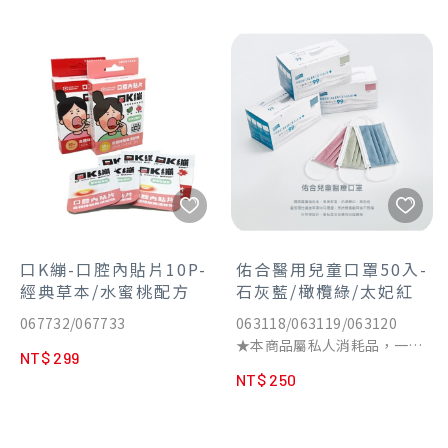
口K繃-口腔內貼片10P-
佑合醫用兒童口罩50入-
經典草本/水蜜桃配方
石灰藍/橄欖綠/太妃紅
067732/067733
063118/063119/063120
★本商品屬私人消耗品，一經
NT$ 299
拆封使用，恕無法辦理退貨★
NT$ 250
◆寬版彈性纖維耳帶均勻釋
壓，長時間佩戴耳後不疼痛
◆耳帶採用外耳繩設計，服貼