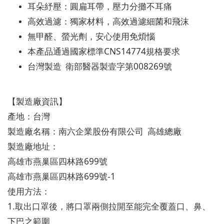
耳朵紓壓：圓扁耳帶，壓力分攤不耳痛
高效過濾：獨家材料，高效過濾細菌和飛沫
無甲醛、螢光劑，安心使用免煩惱
CNS14774
本產品通過國家標準
規格要求
008269
台灣製造 衛部醫器製壹字第
號
【製造廠資訊】
產地：台灣
製造廠名稱：南六企業股份有限公司 高雄總廠
製造廠地址：
699
高雄市燕巢區四林路
號
699
-1
高雄市燕巢區四林路
號
使用方法：
1.
取出口罩後，將口罩兩側拉開至能完全覆蓋口、鼻、
下巴之範圍