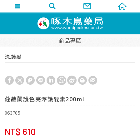
商品專區
洗.護髮
蔻蘿蘭護色亮澤護髮素200ml
063705
NT$
610