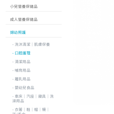
小兒營養保健品
成人營養保健品
婦幼照護
洗沐清潔│肌膚保養
口腔護理
清潔用品
哺育用品
離乳用品
嬰幼兒食品
車床│汽座│寢具│洗
澡用品
衣著│鞋│帽│襪│
浴/毛巾