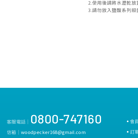
2.使用後請將水瀝乾
3.請勿放入鹽酸系列
0800-747160
會
客服電話│
訂
信箱│
woodpecker168@gmail.com