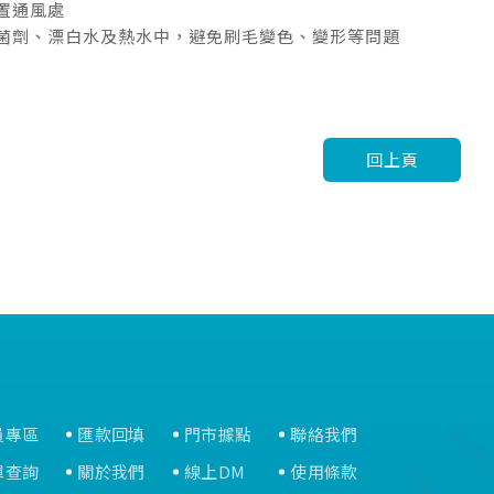
放置通風處
殺菌劑、漂白水及熱水中，避免刷毛變色、變形等問題
回上頁
員專區
匯款回填
門市據點
聯絡我們
單查詢
關於我們
線上DM
使用條款