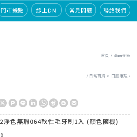
門市據點
線上DM
常見問題
聯絡我們
首頁
商品專區
日常百貨
口腔護理
a2淨色無瑕064軟性毛牙刷1入 (顏色隨機)
18