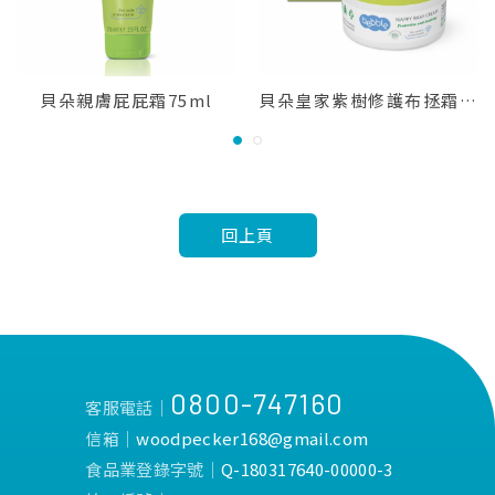
貝朵親膚屁屁霜75ml
貝朵皇家紫樹修護布拯霜60ml
1
2
回上頁
0800-747160
客服電話│
信箱│
woodpecker168@gmail.com
食品業登錄字號│
Q-180317640-00000-3