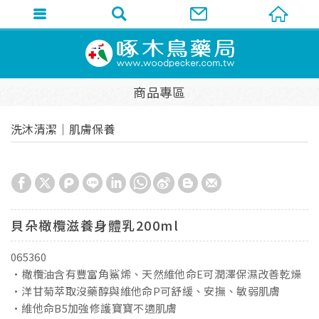
商品專區
洗沐清潔│肌膚保養
貝朵橄欖滋養身體乳200ml
065360
•橄欖油含有豐富角鯊烯、天然維他命E可潤澤保濕改善乾燥
•洋甘菊萃取沒藥醇與維他命P可舒緩、安撫、敏弱肌膚
•維他命B5加強修護寶寶不適肌膚