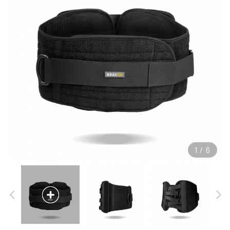
1
/
6