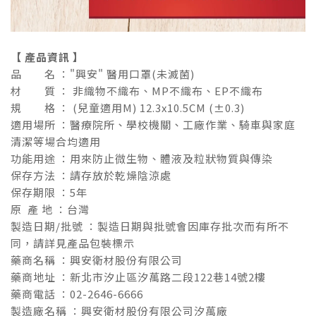
【 產品資訊 】
品 名 ："興安" 醫用口罩(未滅菌)
材 質 ： 非織物不織布、MP不織布、EP不織布
規 格 ： (兒童適用M) 12.3x10.5CM (±0.3)
適用場所 ：醫療院所、學校機關、工廠作業、騎車與家庭
清潔等場合均適用
功能用途 ：用來防止微生物、體液及粒狀物質與傳染
保存方法 ：請存放於乾燥陰涼處
保存期限 ：5年
原 產 地 ：台灣
製造日期/批號 ：製造日期與批號會因庫存批次而有所不
同，請詳見產品包裝標示
藥商名稱 ：興安衛材股份有限公司
藥商地址 ：新北市汐止區汐萬路二段122巷14號2樓
藥商電話 ：02-2646-6666
製造廠名稱 ：興安衛材股份有限公司汐萬廠