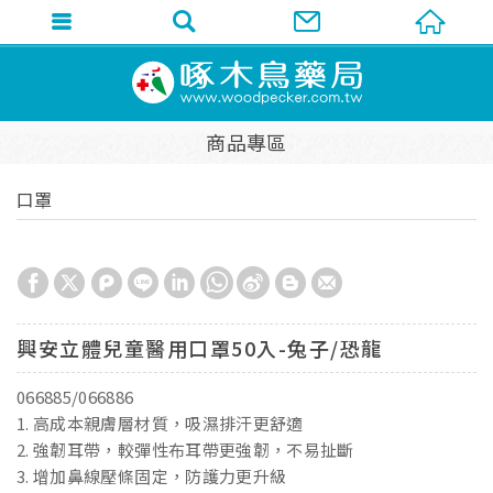
商品專區
口罩
興安立體兒童醫用口罩50入-兔子/恐龍
066885/066886
1. 高成本親膚層材質，吸濕排汗更舒適
2. 強韌耳帶，較彈性布耳帶更強韌，不易扯斷
3. 增加鼻線壓條固定，防護力更升級