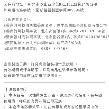
製造商地址 ：新北市汐止區汐萬路二段122巷14號(2樓)
許可證核准字號 ：衛部醫器製壹字第009096號
【販售業者資訊】

◎藥商許可執照所載藥商名稱：啄木鳥國際事業股份有限公司

◎藥商許可執照字號：北市衛藥販(內)字第620111M358號

◎醫療器材商執照字號：北市衛器販(內)字第MD6201080875
◎藥商地址：台北市內湖區成功路三段8號3樓

◎藥商諮詢專線電話：0800-747160
產品製造日期：詳見商品包裝標示及說明 。
有效期間或保存期限：詳見商品包裝標示及說明。
消費者使用前應詳閱產品說明書。
【 注意事項 】
1. 本產品為一次性拋棄型口罩，建議勿重複使用，長時間
使用後，呼吸如有異味請立即更換
2. 本產品無防毒效果，勿在有毒氣或有害粉塵環境中使