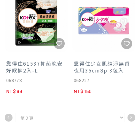
靠得住61537抑菌晚安
靠得住少女肌純淨無香
好眠褲2入-L
夜用35cm8p 3包入
068778
068227
NT$ 69
NT$ 150