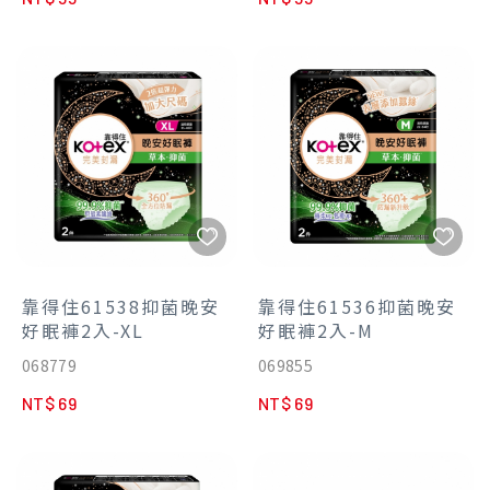
悶新體驗
天然草本萃取散發自然清香
美國天然茶樹精油幫助舒緩生
理期不適
靠得住61538抑菌晚安
靠得住61536抑菌晚安
好眠褲2入-XL
好眠褲2入-M
068779
069855
NT$ 69
NT$ 69