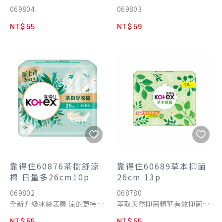
069804
069803
NT$ 55
NT$ 59
靠得住60876茶樹舒涼
靠得住60689草本抑菌
棉 日量多26cm10p
26cm 13p
069802
068780
全新升級冰絲表層 涼的更持久
萃取天然抑菌精華有效抑菌達
微涼舒爽配方不刺激皮膚的解
99.9%
NT$ 55
NT$ 55