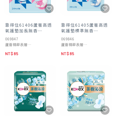
靠得住61406蘆薈高透
靠得住61405蘆薈高透
氧護墊加長無香
氧護墊標準無香
17.5cm24p4包入--
14.5cm26p4包入
069847
069846
-$85
蘆薈精華表層
蘆薈精華表層
透氣循環設計 維持私密肌清新
透氣循環設計 維持私密肌清新
NT$ 85
NT$ 85
乾爽
乾爽