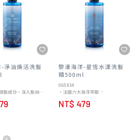
洋-淨油煥活洗髮
黎漫海洋-星恆水漾洗髮
l
精500ml
065934
頭髮成分，深入髮絲與
•法國六大海洋萃取
•創新研發頭皮保養
79
NT$ 479
髮質問體，改善受損髮
•無添加均通過各項檢驗
髮柔順光澤
通過多項檢驗