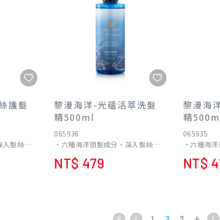
絲護髮
黎漫海洋-光蘊活萃洗髮
黎漫海
精500ml
精500m
065936
065935
深入髮絲與
•六種海洋頭髮成分，深入髮絲與
•六種海洋
髮肌!
髮肌!
NT$ 479
NT$ 4
改善受損髮
•針對不同髮質問體，改善受損髮
•針對不同
芯，恢復秀髮柔順光澤
芯，恢復秀
驗
•無添加均通過多項檢驗
•無添加均
1
2
3
4