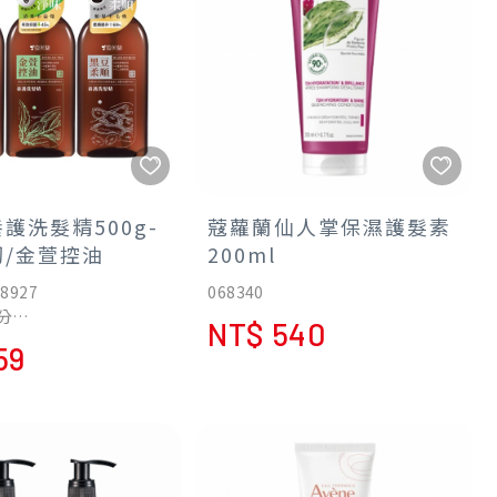
護洗髮精500g-
蔻蘿蘭仙人掌保濕護髮素
韌/金萱控油
200ml
68927
068340
分
NT$ 540
方
59
二大無添加
無添加矽靈