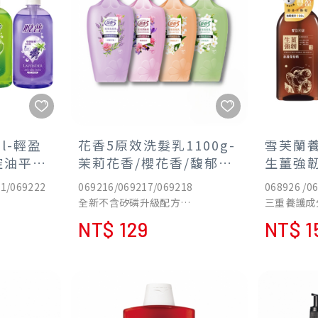
l-輕盈
花香5原效洗髮乳1100g-
雪芙蘭養
控油平衡/
茉莉花香/櫻花香/馥郁花
生薑強
香
21/069222
069216/069217/069218
068926 /0
全新不含矽磷升級配方
三重養護成
植物來源淨護技術
七重草本複
NT$ 129
NT$ 1
創造秀髮健康光采
安心溫和十
弱酸配方，