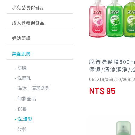
小兒營養保健品
成人營養保健品
婦幼照護
美麗肌膚
脫普洗髮精800m
防曬
保濕/清涼潔淨/
強健髮根
洗面乳
069219/069220/0692
洗沐│清潔系列
NT$ 95
卸妝產品
保養
洗.護髮
染髮