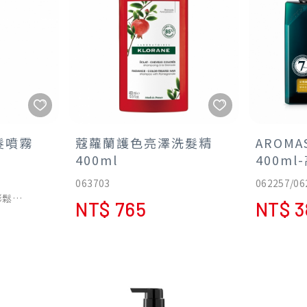
髮噴霧
蔻蘿蘭護色亮澤洗髮精
AROMA
400ml
400ml
草本去
063703
062257/06
澎鬆
NT$ 765
NT$ 3
下次洗頭時