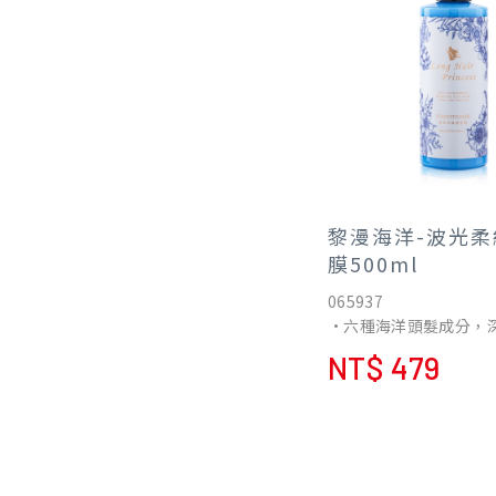
黎漫海洋-波光柔
膜500ml
065937
•六種海洋頭髮成分，
髮肌!
NT$ 479
•針對不同髮質問體，
芯，恢復秀髮柔順光澤
•無添加均通過多項檢