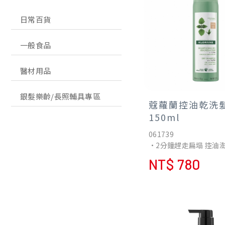
日常百貨
一般食品
醫材用品
銀髮樂齡/長照輔具專區
蔻蘿蘭控油乾洗
150ml
061739
•2分鐘趕走扁塌 控油
•膚色粉末，快速隱形
NT$ 780
•優異控油效果可延長
間達一天