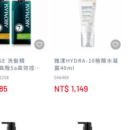
SE 洗髮精
雅漾HYDRA-10極簡水凝
-高階5a高效控油/
露40ml
屑
2258
066469
85
NT$ 1,149