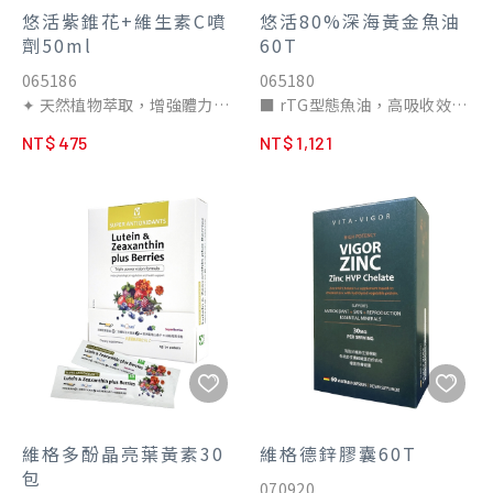
悠活紫錐花+維生素C噴
悠活80%深海黃金魚油
劑50ml
60T
065186
065180
✦ 天然植物萃取，增強體力
■ rTG型態魚油，高吸收效率
✦ 含乳鐵蛋白與維他命C，維
■ EPA : DHA = 3:2 最佳黃金
NT$ 475
NT$ 1,121
持健康
比例
✦ 家庭常備，調整全家生理機
■ Solutex西班牙國際大廠專
能
利魚油
✦ 噴劑方便食用好吸收
■ 使用南太平洋深海小型魚種
✦ 奶素可食
■ 超過100項認證與專利
■ 適用：銀髮族保持思慮清
晰、壓力大者、上班族、想幫
助修復者
維格多酚晶亮葉黃素30
維格德鋅膠囊60T
包
070920