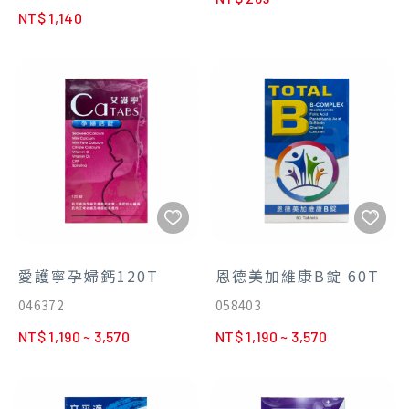
粉。
NT$ 1,140
2.添加含SOD-Like類超氧歧化
酶與植化素的26種天然蔬果酵
素。
3.調節生理機能及調整體質。
4.益生菌通過耐膽鹽及胃酸試
驗。
愛護寧孕婦鈣120T
恩德美加維康B錠 60T
046372
058403
NT$ 1,190 ~ 3,570
NT$ 1,190 ~ 3,570