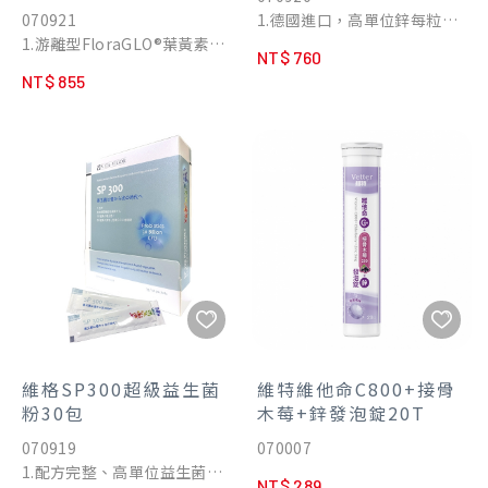
070921
1.德國進口，高單位鋅每粒
1.游離型FloraGLO®葉黃素、
30mg，一天一粒，增強體
NT$ 760
MaQxan™玉米黃素10:2最佳
力、精神旺盛、鋅力充沛，展
NT$ 855
補充黃金比例。
現男性自信風采。
2.搭配萃取大自然植物來源的
2.採用米水解植物蛋白質發酵
植化素，山桑子、黑醋栗等多
胺基酸螯合鋅，穩定性高，吸
種綜合莓果多酚，含豐富的類
收率高達95%。
黃酮、花青素及多酚化合物
3.有助於抗氧化、維持生長發
等。
育與生殖功能。
3.添加具抗氧化作用的維生素
4.有助於維持能量、醣類、蛋
C，調節生理機能。
白質與核酸的正常代謝，為胰
島素及多種酵素的成分。
5.有助於皮膚組織蛋白質的合
成，增進皮膚健康。
維格SP300超級益生菌
維特維他命C800+接骨
粉30包
木莓+鋅發泡錠20T
070919
070007
1.配方完整、高單位益生菌
NT$ 289