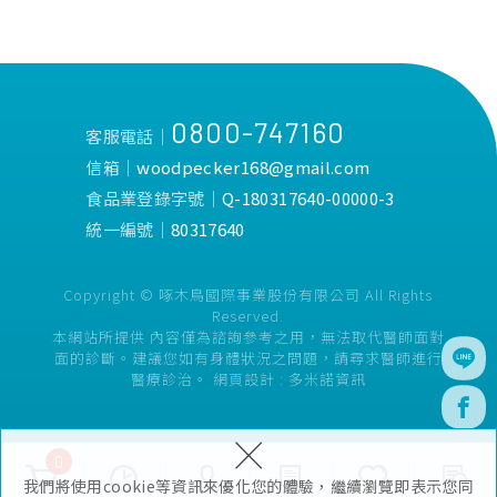
0800-747160
客服電話│
信箱│
woodpecker168@gmail.com
食品業登錄字號│
Q-180317640-00000-3
統一編號│
80317640
Copyright © 啄木鳥國際事業股份有限公司 All Rights
Reserved.
本網站所提供 內容僅為諮詢參考之用，無法取代醫師面對
面的診斷。建議您如有身體狀況之問題，請尋求醫師進行
醫療診治。
網頁設計 :
多米諾資訊
×
0
我們將使用cookie等資訊來優化您的體驗，繼續瀏覽即表示您同