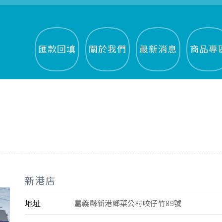
匯款回填
關於我們
最新消息
商品專
新港店
地址
嘉義縣新港鄉菜公村咬仔竹89號