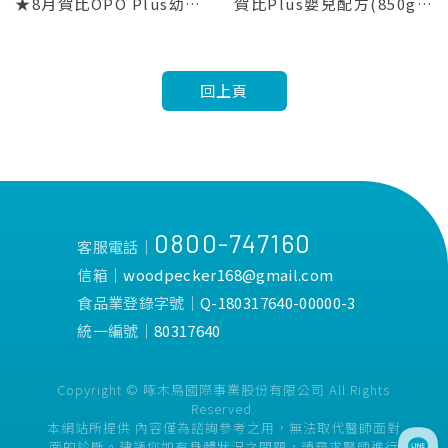
★8月賀比OPO Plus幼兒成長配方奶粉850g【單罐現折$50 *商品價格已折)
賀比Plus嬰兒配方(850gX6罐)
回上頁
0800-747160
客服電話│
信箱│
woodpecker168@gmail.com
食品業登錄字號│
Q-180317640-00000-3
統一編號│
80317640
Copyright © 啄木鳥國際事業股份有限公司 All Rights
Reserved.
本網站所提供 內容僅為諮詢參考之用，無法取代醫師面對
面的診斷。建議您如有身體狀況之問題，請尋求醫師進行