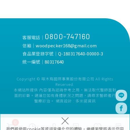
0800-747160
客服電話│
信箱│
woodpecker168@gmail.com
食品業登錄字號│
Q-180317640-00000-3
統一編號│
80317640
Copyright © 啄木鳥國際事業股份有限公司 All Rights
Reserved.
本網站所提供 內容僅為諮詢參考之用，無法取代醫師面對
面的診斷。建議您如有身體狀況之問題，請尋求醫師進行
醫療診治。
網頁設計 :
多米諾資訊
×
0
我們將使用cookie等資訊來優化您的體驗，繼續瀏覽即表示您同