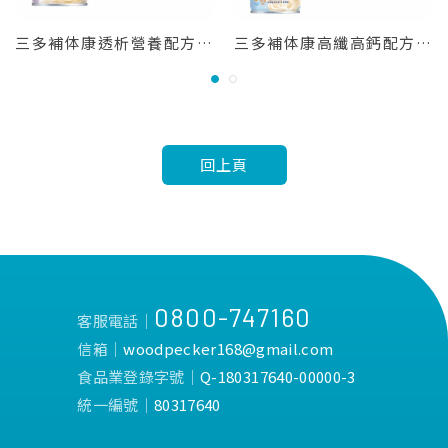
三多補体康透析營養配方240ml(24罐/箱)【任2箱折100】
三多補体康高纖高鈣配方240ml(24罐/箱)【任2箱折100】
1
2
回上頁
0800-747160
客服電話│
信箱│
woodpecker168@gmail.com
食品業登錄字號│
Q-180317640-00000-3
統一編號│
80317640