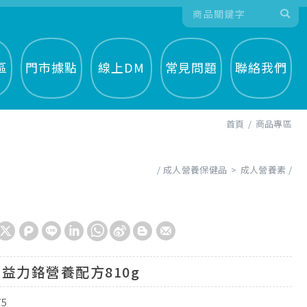
區
門市據點
線上DM
常見問題
聯絡我們
首頁
商品專區
成人營養保健品
成人營養素
益力鉻營養配方810g
75