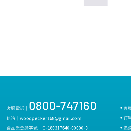
0800-747160
會
客服電話│
訂
信箱│
woodpecker168@gmail.com
食品業登錄字號│
Q-180317640-00000-3
追