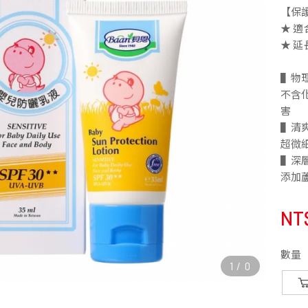
【保
★ 
★ 
▌物
不含
害
▌清
超微
▌深
添加
NT
數量
1
/
0