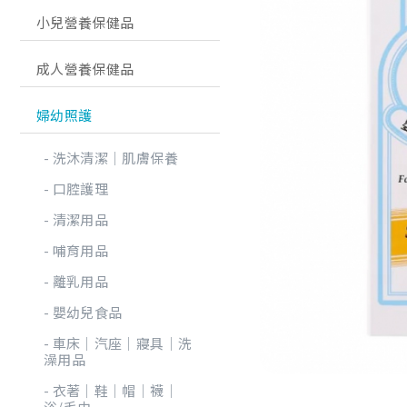
小兒營養保健品
成人營養保健品
婦幼照護
洗沐清潔│肌膚保養
口腔護理
清潔用品
哺育用品
離乳用品
嬰幼兒食品
車床│汽座│寢具│洗
澡用品
衣著│鞋│帽│襪│
浴/毛巾