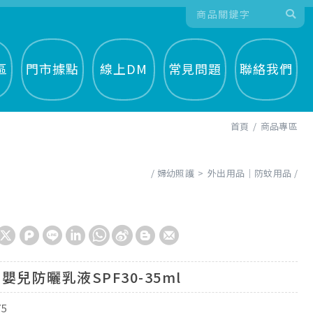
區
門市據點
線上DM
常見問題
聯絡我們
首頁
商品專區
婦幼照護
外出用品│防蚊用品
嬰兒防曬乳液SPF30-35ml
75