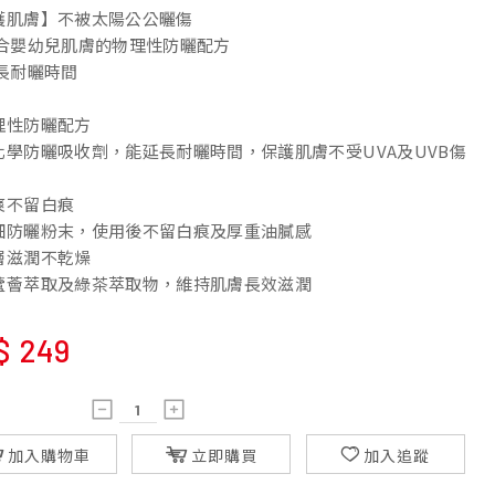
護肌膚】不被太陽公公曬傷
適合嬰幼兒肌膚的物理性防曬配方
延長耐曬時間
理性防曬配方
化學防曬吸收劑，能延長耐曬時間，保護肌膚不受UVA及UVB傷
爽不留白痕
細防曬粉末，使用後不留白痕及厚重油膩感
層滋潤不乾燥
蘆薈萃取及綠茶萃取物，維持肌膚長效滋潤
$
249
加入購物車
立即購買
加入追蹤