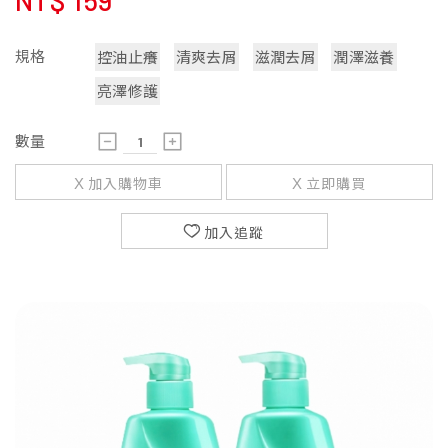
NT$
159
規格
控油止癢
清爽去屑
滋潤去屑
潤澤滋養
亮澤修護
數量
加入購物車
立即購買
加入追蹤