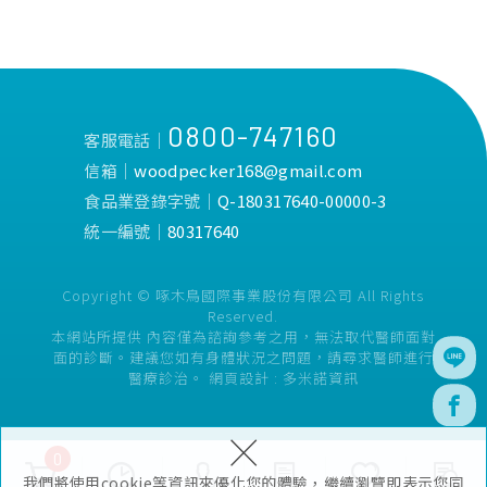
0800-747160
客服電話│
信箱│
woodpecker168@gmail.com
食品業登錄字號│
Q-180317640-00000-3
統一編號│
80317640
Copyright © 啄木鳥國際事業股份有限公司 All Rights
Reserved.
本網站所提供 內容僅為諮詢參考之用，無法取代醫師面對
面的診斷。建議您如有身體狀況之問題，請尋求醫師進行
醫療診治。
網頁設計 :
多米諾資訊
×
0
我們將使用cookie等資訊來優化您的體驗，繼續瀏覽即表示您同