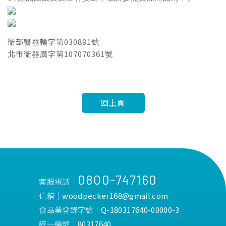
衛部醫器輸字第030891號
北市衛器廣字第107070361號
回上頁
0800-747160
客服電話│
信箱│
woodpecker168@gmail.com
食品業登錄字號│
Q-180317640-00000-3
統一編號│
80317640