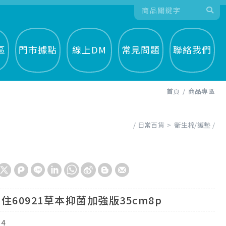
區
門市據點
線上DM
常見問題
聯絡我們
首頁
商品專區
日常百貨
衛生棉/護墊
住60921草本抑菌加強版35cm8p
54