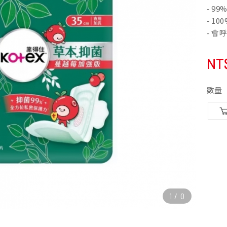
- 9
- 1
- 
NT
數量
1
/
0