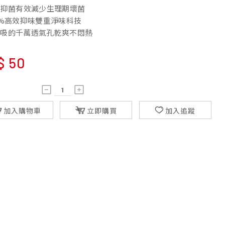
9%抑菌有效減少生理期壞菌
00%高效抑味雙重淨味科技
會呼吸的千萬透氣孔乾爽不悶熱
$
50
加入購物車
立即購買
加入追蹤