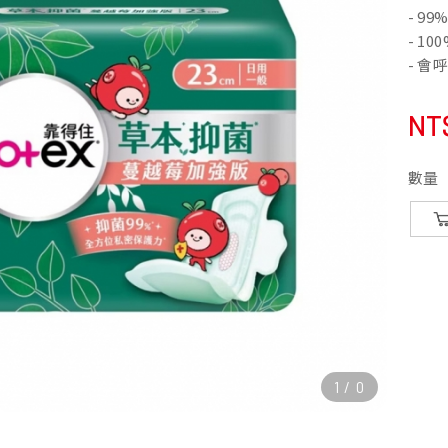
- 9
- 1
- 
NT
數量
1
/
0