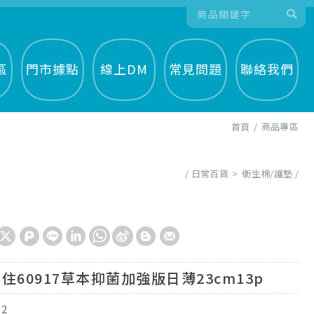
區
門市據點
線上DM
常見問題
聯絡我們
首頁
商品專區
日常百貨
衛生棉/護墊
住60917草本抑菌加強版日薄23cm13p
52