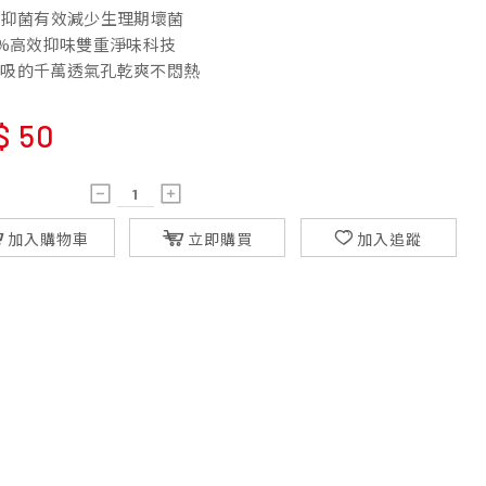
9%抑菌有效減少生理期壞菌
00%高效抑味雙重淨味科技
會呼吸的千萬透氣孔乾爽不悶熱
$
50
加入購物車
立即購買
加入追蹤