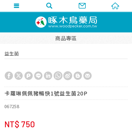
商品專區
益生菌
卡蘿琳佩佩豬暢快1號益生菌20P
067258
NT$
750