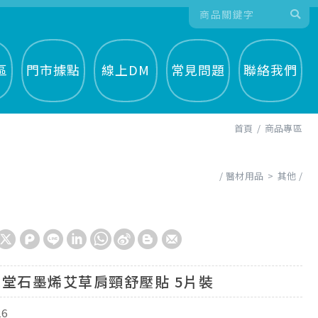
區
門市據點
線上DM
常見問題
聯絡我們
首頁
商品專區
醫材用品
其他
堂石墨烯艾草肩頸舒壓貼 5片裝
26