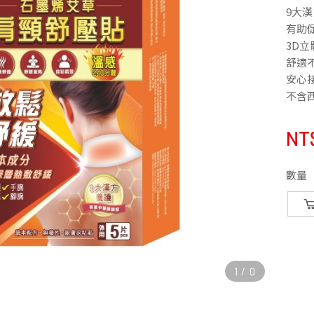
9大
有助
3D
舒適
安心
不含
NT
數量
1
/
0