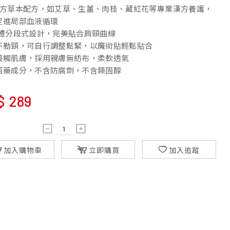
漢方草本配方，如艾草、生薑、肉桂、藏紅花等專業漢方養護，
促進局部血液循環
立體分段式設計，完美貼合肩頸曲線
不勒頸，可自行調整鬆緊，以魔術貼輕鬆貼合
接觸肌膚，採用親膚無紡布，柔軟透氣
西藥成分，不含防腐劑，不含類固醇
$
289
加入購物車
立即購買
加入追蹤