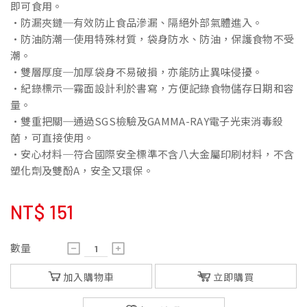
即可食用。
•防漏夾鏈─有效防止食品滲漏、隔絕外部氣體進入。
•防油防潮─使用特殊材質，袋身防水、防油，保護食物不受
潮。
•雙層厚度─加厚袋身不易破損，亦能防止異味侵擾。
•紀錄標示─霧面設計利於書寫，方便記錄食物儲存日期和容
量。
•雙重把關─通過SGS檢驗及GAMMA-RAY電子光束消毒殺
菌，可直接使用。
•安心材料─符合國際安全標準不含八大金屬印刷材料，不含
塑化劑及雙酚A，安全又環保。
NT$
151
數量
加入購物車
立即購買