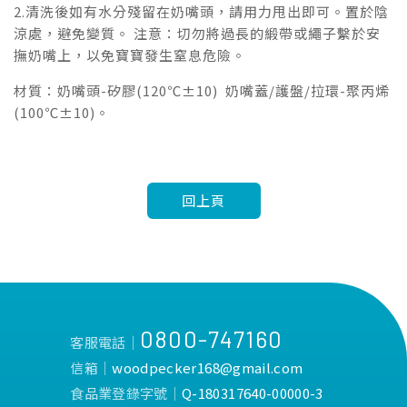
2.清洗後如有水分殘留在奶嘴頭，請用力甩出即可。置於陰
涼處，避免變質。 注意：切勿將過長的緞帶或繩子繫於安
撫奶嘴上，以免寶寶發生窒息危險。
材質：奶嘴頭-矽膠(120℃±10) 奶嘴蓋/護盤/拉環-聚丙烯
(100℃±10)。
回上頁
0800-747160
客服電話│
信箱│
woodpecker168@gmail.com
食品業登錄字號│
Q-180317640-00000-3