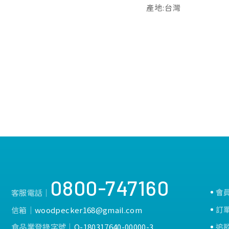
產地:台灣
0800-747160
會
客服電話│
訂
信箱│
woodpecker168@gmail.com
食品業登錄字號│
Q-180317640-00000-3
追