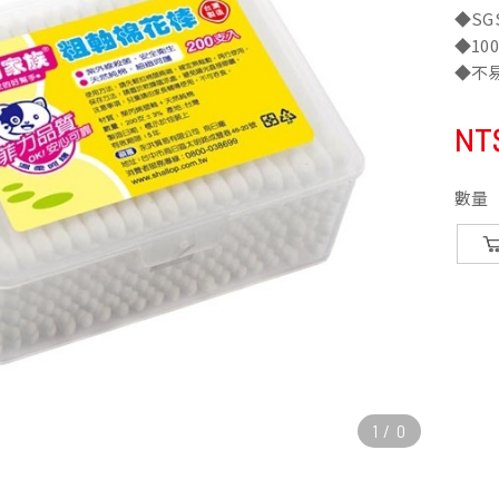
◆S
◆1
◆不
NT
數量
1
/
0