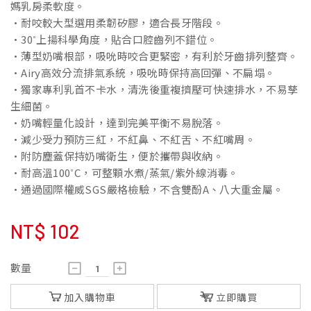
媽乳房柔軟度。
•耐咬較大型選用柔韌矽膠，適合長牙階段。
•30˚上揚科學角度，貼合口腔齒列不錯位。
•薄型奶嘴根部，吸吮時咬合更緊密，有利於牙齒排列整齊。
•Airy高效分流排氣系統，吸吮時保持高回彈、不扁塌。
•獨家專利乳首不卡水，清洗後重複擠壓可快速排水，不易孳
生細菌。
•奶嘴輕量化設計，達到完美平衡不易脫落。
•減少受力預防三紅，不紅鼻、不紅舌、不紅嘴周。
•附防塵蓋保持奶嘴衛生，便於攜帶與收納。
•耐高溫100˚C，可整顆水煮/蒸氣/紫外線消毒。
•通過國際權威SGS嚴格檢驗，不含雙酚A、八大重金屬。
NT$
102
數量
加入購物車
立即購買