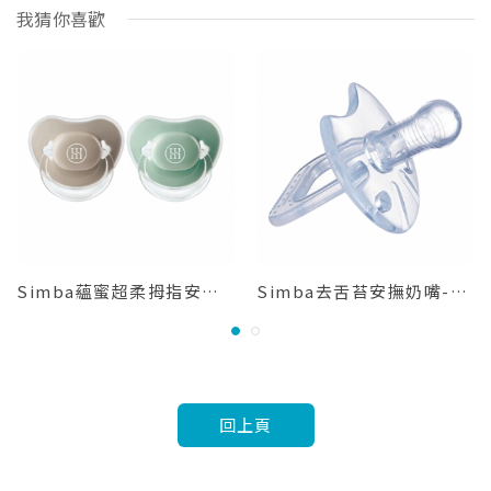
我猜你喜歡
Simba蘊蜜超柔拇指安撫奶嘴-較大-杏茶/綠沐
Simba去舌苔安撫奶嘴-初生/較大
1
2
回上頁