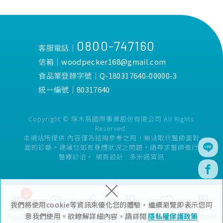
0800-747160
客服電話│
信箱│
woodpecker168@gmail.com
食品業登錄字號│
Q-180317640-00000-3
統一編號│
80317640
Copyright © 啄木鳥國際事業股份有限公司 All Rights
Reserved.
本網站所提供 內容僅為諮詢參考之用，無法取代醫師面對
面的診斷。建議您如有身體狀況之問題，請尋求醫師進行
醫療診治。
網頁設計 :
多米諾資訊
×
0
我們將使用cookie等資訊來優化您的體驗，繼續瀏覽即表示您同
意我們使用。欲瞭解詳細內容，請詳閱
隱私權保護政策
馬上結帳
瀏覽紀錄
會員專區
訂單查詢
追蹤清單
購物說明