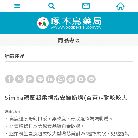
商品專區
哺育用品
Simba蘊蜜超柔拇指安撫奶嘴(杏茶)-耐咬較大
066295
•高度還原母乳口感，柔軟度、形狀近似媽媽乳房。
•材質嚴選日本信越食品級白金矽膠。
•超柔初生型及超柔較大型嘴芯首創25˚極致柔軟，更貼近媽