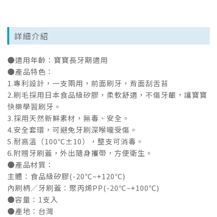
詳細介紹
●適用年齡：寶寶長牙期適用
●產品特色：
1.專利設計，一支兩用，前面刷牙，背面刮舌苔
2.刷毛採用日本食品級矽膠，柔軟舒適，不傷牙齦，讓寶寶
快樂學習刷牙。
3.採用天然新鮮素材，無毒、安全。
4.安全套環，可避免牙刷深喉嚨受傷。
5.耐高溫（100℃±10），整支可消毒。
6.附贈牙刷蓋，外出隨身攜帶，方便衛生。
●產品材質：
主體：食品級矽膠(-20℃~+120℃)
內刷柄／牙刷蓋：聚丙烯PP(-20℃~+100℃)
●容量：1支入
●產地：台灣