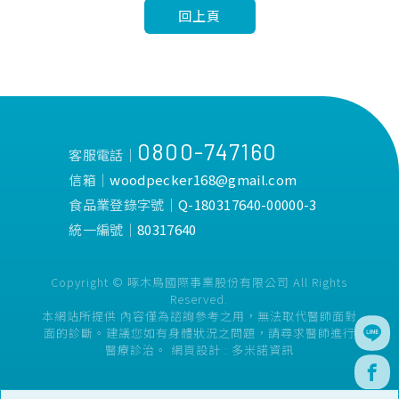
回上頁
0800-747160
客服電話│
信箱│
woodpecker168@gmail.com
食品業登錄字號│
Q-180317640-00000-3
統一編號│
80317640
Copyright © 啄木鳥國際事業股份有限公司 All Rights
Reserved.
本網站所提供 內容僅為諮詢參考之用，無法取代醫師面對
面的診斷。建議您如有身體狀況之問題，請尋求醫師進行
醫療診治。
網頁設計 :
多米諾資訊