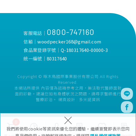
0800-747160
客服電話│
信箱│
woodpecker168@gmail.com
食品業登錄字號│
Q-180317640-00000-3
統一編號│
80317640
Copyright © 啄木鳥國際事業股份有限公司 All Rights
Reserved.
本網站所提供 內容僅為諮詢參考之用，無法取代醫師面對
面的診斷。建議您如有身體狀況之問題，請尋求醫師進行
醫療診治。
網頁設計 :
多米諾資訊
×
0
我們將使用cookie等資訊來優化您的體驗，繼續瀏覽即表示您同
意我們使用。欲瞭解詳細內容，請詳閱
隱私權保護政策
馬上結帳
瀏覽紀錄
會員專區
訂單查詢
追蹤清單
購物說明