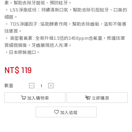
素，幫助去除牙菌斑、預防蛀牙。
・ LSS淨澈成份：持續清新口氣，幫助去除引起蛀牙、口臭的
細菌。
・ TDS淨護因子 : 協助酵素作用，幫助去除齒垢，溫和不傷害
琺瑯質。
・ 高密著氟素 : 全新升級1.5倍的1450ppm含氟量，修護琺瑯
質細微損傷，牙齒展現迷人光澤。
・日本原裝進口。
NT$
119
數量
加入購物車
立即購買
加入追蹤