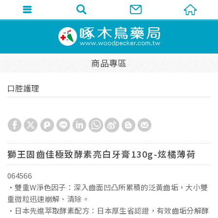
商品專區
口腔護理
獅王固齒佳極致酵素亮白牙膏130g-炫橘薄荷
064566
・雙重W淨色因子：深入齒面凹凸所累積的泛黃齒垢，大小雙
重微粒迅速崩解、清除。
・日本先進萃取酵素配方：日本厚生省認證，有效齒垢分解酵