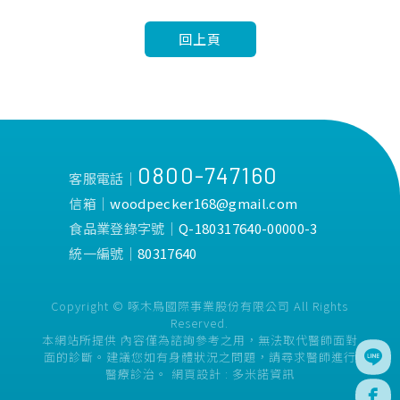
回上頁
0800-747160
客服電話│
信箱│
woodpecker168@gmail.com
食品業登錄字號│
Q-180317640-00000-3
統一編號│
80317640
Copyright © 啄木鳥國際事業股份有限公司 All Rights
Reserved.
本網站所提供 內容僅為諮詢參考之用，無法取代醫師面對
面的診斷。建議您如有身體狀況之問題，請尋求醫師進行
醫療診治。
網頁設計 :
多米諾資訊