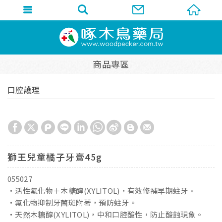
商品專區
口腔護理
獅王兒童橘子牙膏45g
055027
・活性氟化物＋木糖醇(XYLITOL)，有效修補早期蛀牙。
・氟化物抑制牙菌斑附著，預防蛀牙。
・天然木糖醇(XYLITOL)，中和口腔酸性，防止酸蝕現象。