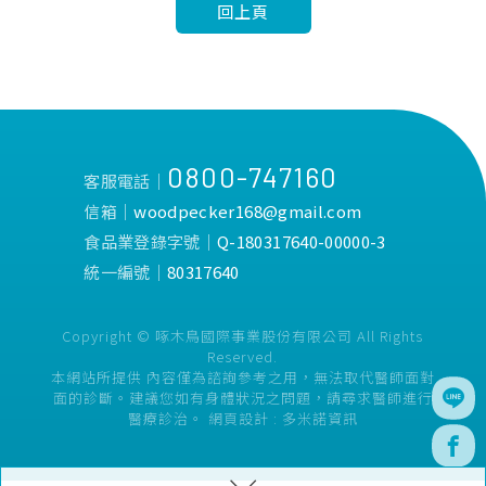
回上頁
0800-747160
客服電話│
信箱│
woodpecker168@gmail.com
食品業登錄字號│
Q-180317640-00000-3
統一編號│
80317640
Copyright © 啄木鳥國際事業股份有限公司 All Rights
Reserved.
本網站所提供 內容僅為諮詢參考之用，無法取代醫師面對
面的診斷。建議您如有身體狀況之問題，請尋求醫師進行
醫療診治。
網頁設計 :
多米諾資訊