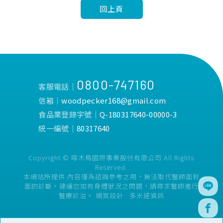
回上頁
0800-747160
客服電話│
信箱│
woodpecker168@gmail.com
食品業登錄字號│
Q-180317640-00000-3
統一編號│
80317640
Copyright © 啄木鳥國際事業股份有限公司 All Rights
Reserved.
本網站所提供 內容僅為諮詢參考之用，無法取代醫師面對
面的診斷。建議您如有身體狀況之問題，請尋求醫師進行
醫療診治。
網頁設計 :
多米諾資訊