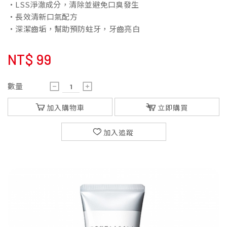
・LSS淨澈成分，清除並避免口臭發生
・長效清新口氣配方
・深潔齒垢，幫助預防蛀牙，牙齒亮白
NT$
99
數量
加入購物車
立即購買
加入追蹤