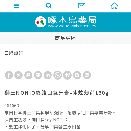
商品專區
口腔護理
獅王NONIO終結口氣牙膏-冰炫薄荷130g
061063
來自日本獅王口臭科學研究所，幫助淨化口臭專業牙膏。
☆四重功效，向口臭say NO！：
・雙重淨化因子，分解口臭發生原因菌