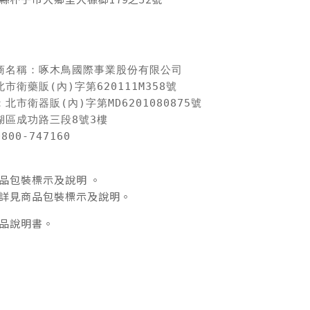
商名稱：啄木鳥國際事業股份有限公司

衛藥販(內)字第620111M358號

市衛器販(內)字第MD6201080875號

區成功路三段8號3樓

00-747160
品包裝標示及說明 。
詳見商品包裝標示及說明。
品說明書。