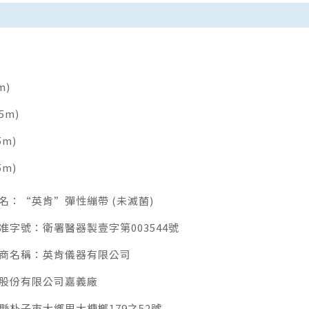
m)
.5m)
5m)
5m)
名：“英肯”彈性繃帶 (未滅菌)
字號：衛署醫器製壹字第003544號
商名稱：英肯儀器有限公司
股份有限公司嘉義廠
朴子市大鄉里大槺榔179之52號