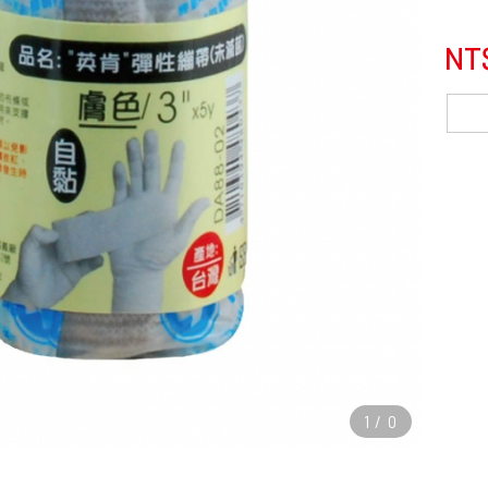
NT
1
/
0