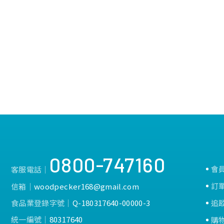
0800-747160
會
客服電話│
訂
信箱│
woodpecker168@gmail.com
食品業登錄字號│
Q-180317640-00000-3
追
統一編號│
80317640
購