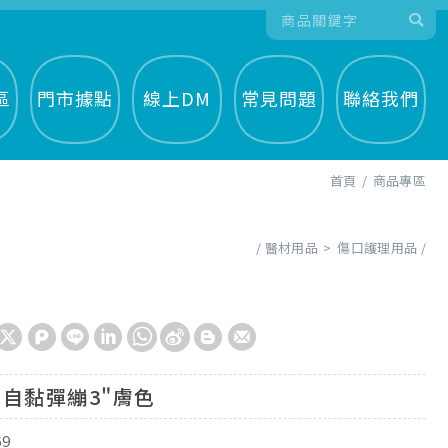
區
門市據點
線上DM
常見問題
聯絡我們
首頁
商品專區
醫材用品
傷口護理用品
自黏彈繃3"膚色
69