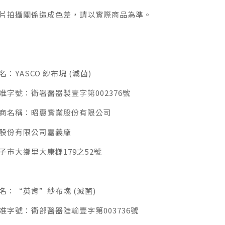
片拍攝關係造成色差，請以實際商品為準。
YASCO 紗布塊 (滅菌)
字號：衛署醫器製壹字第002376號
商名稱：昭惠實業股份有限公司
股份有限公司嘉義廠
市大鄉里大康榔179之52號
：“英肯”紗布塊 (滅菌)
字號：衛部醫器陸輸壹字第003736號