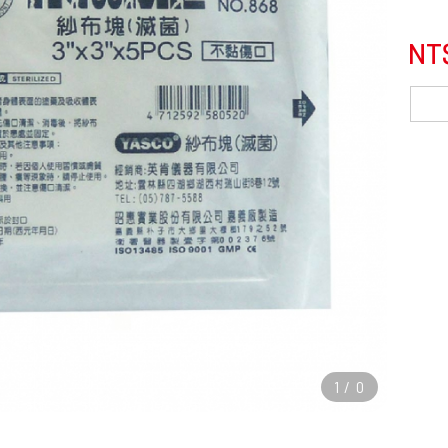
NT
1
/
0