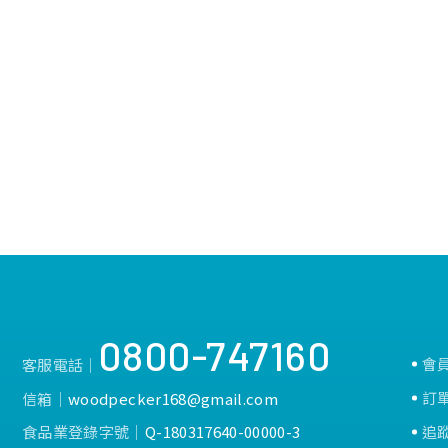
0800-747160
會
客服電話│
訂
信箱│
woodpecker168@gmail.com
食品業登錄字號│
Q-180317640-00000-3
追