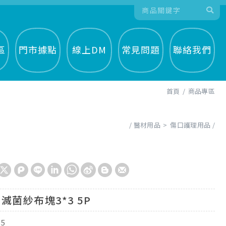
區
門市據點
線上DM
常見問題
聯絡我們
首頁
商品專區
醫材用品
傷口護理用品
滅菌紗布塊3*3 5P
55