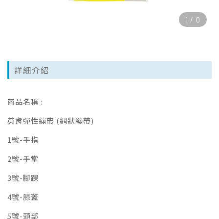
1
/
0
詳細介紹
商品名稱 :
英肯彈性繃帶 (網狀繃帶)
1號-手指
2號-手掌
3號-腳踝
4號-膝蓋
5號-頭部