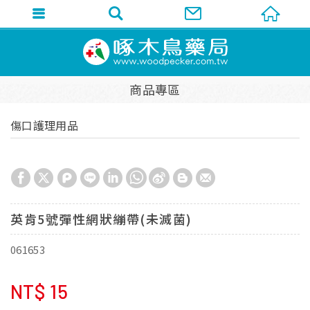
商品專區
傷口護理用品
英肯5號彈性網狀繃帶(未滅菌)
061653
NT$
15