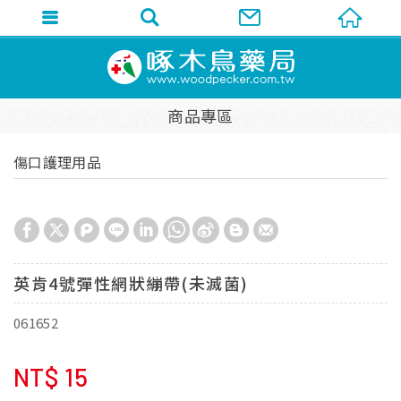
商品專區
傷口護理用品
英肯4號彈性網狀繃帶(未滅菌)
061652
NT$
15