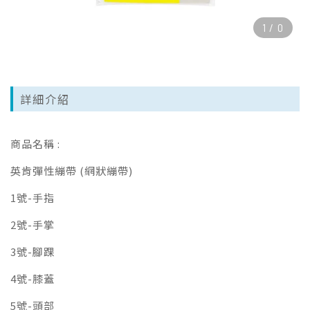
1
/
0
詳細介紹
商品名稱 :
英肯彈性繃帶 (網狀繃帶)
1號-手指
2號-手掌
3號-腳踝
4號-膝蓋
5號-頭部