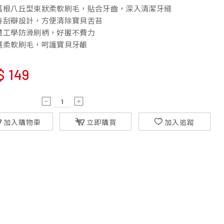
萬根八丘型束狀柔軟刷毛，貼合牙齒，深入清潔牙縫
特刮瓣設計，方便清除寶貝舌苔
體工學防滑刷柄，好握不費力
選柔軟刷毛，呵護寶貝牙齦
$
149
加入購物車
立即購買
加入追蹤