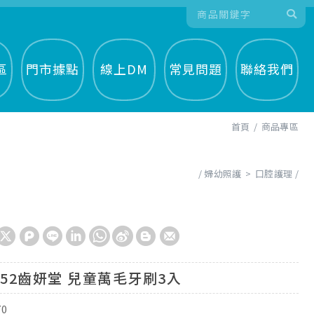
區
門市據點
線上DM
常見問題
聯絡我們
首頁
商品專區
婦幼照護
口腔護理
b52齒妍堂 兒童萬毛牙刷3入
70