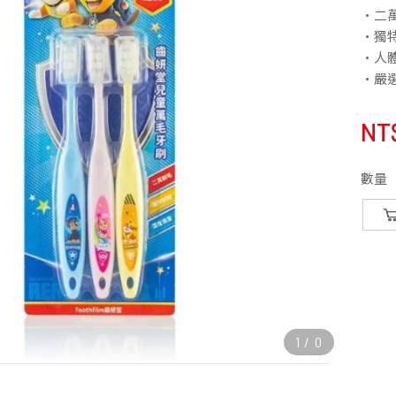
•二
•獨
•人
•嚴
NT
數量
1
/
0