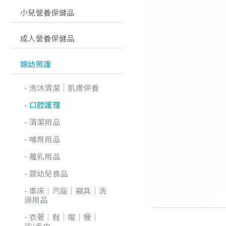
小兒營養保健品
成人營養保健品
婦幼照護
洗沐清潔│肌膚保養
口腔護理
清潔用品
哺育用品
離乳用品
嬰幼兒食品
車床│汽座│寢具│洗
澡用品
衣著│鞋│帽│襪│
浴/毛巾