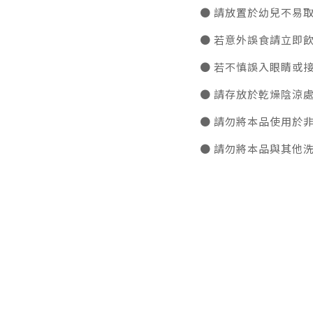
● 請放置於幼兒不易
● 若意外誤食請立即
● 若不慎誤入眼睛或
● 請存放於乾燥陰涼
● 請勿將本品使用於
● 請勿將本品與其他