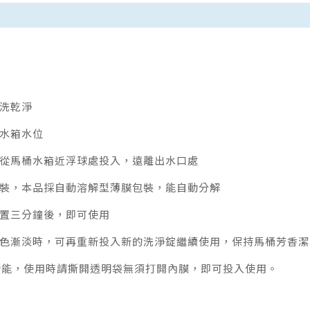
刷洗乾淨
桶水箱水位
直接從馬桶水箱近浮球處投入，遠離出水口處
內包裝，本品採自動溶解型薄膜包裝，能自動分解
靜置三分鐘後，即可使用
、顏色漸淡時，可再重新投入新的洗淨錠繼續使用，保持馬桶芳香潔
功能，使用時請撕開透明袋無須打開內膜，即可投入使用。