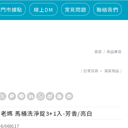
門市據點
線上DM
常見問題
聯絡我們
首頁
商品專區
日常百貨
清潔用品
老媽 馬桶洗淨錠3+1入-芳香/亮白
16/069117