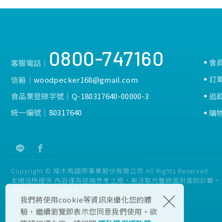
0800-747160
會
客服電話│
訂
信箱│
woodpecker168@gmail.com
食品業登錄字號│
Q-180317640-00000-3
追
統一編號│
80317640
購
Copyright © 啄木鳥國際事業股份有限公司 All Rights Reserved.
本網站所提供 內容僅為諮詢參考之用，無法取代醫師面對面的診斷
網頁設計 :
多米諾資訊
×
我們將使用cookie等資訊來優化您的體
驗，繼續瀏覽即表示您同意我們使用。欲