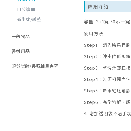
詳細介紹
口腔護理
衛生棉/護墊
容量:
3+1錠 50g/一錠
使用方法
一般食品
Step1：請先將馬桶
醫材用品
Step2：沖水降低馬
銀髮樂齡/長照輔具專區
Step3：將洗淨錠
Step4：無須打開
Step5：於水箱底部
Step6：完全溶解
※ 增加透明袋不沾手