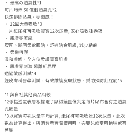
• 最高の透氣性*1
每片均佈 50 億個透氣孔*2
快速排除熱氣，零悶感！
• 12回大量吸收*3
一片紙尿褲可吸收寶寶12次尿量, 安心吸收睡過夜
• 親膚零著感
腰圍、腿圍柔軟服貼，舒適貼合肌膚, 減少勒痕
• 柔纖呵護
溫和膚觸，全方位柔護寶寶肌膚
• 肌膚零刺激 遠離紅屁屁
通過敏感測試*4
經皮膚科醫學測試，有效維護皮膚狀態，幫助預防紅屁屁*5
*1 與自社其他商品相較
*2係指透氣表層根據電子顯微鏡圖像判定每片尿布含有之透氣
孔數量
*3以寶寶每次尿量平均計算, 紙尿褲可吸收達12次尿量。此次
數為計算得出，與消費者實際使用時，與嬰兒或當時情境或有
差異