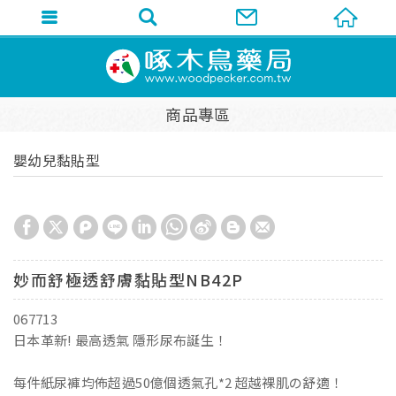
商品專區
嬰幼兒黏貼型
妙而舒極透舒膚黏貼型NB42P
067713
日本革新! 最高透氣 隱形尿布誕生！
每件紙尿褲均佈超過50億個透氣孔*2 超越裸肌の舒適！