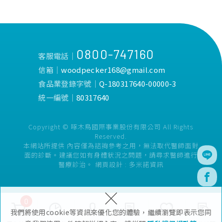
0800-747160
客服電話│
信箱│
woodpecker168@gmail.com
食品業登錄字號│
Q-180317640-00000-3
統一編號│
80317640
Copyright © 啄木鳥國際事業股份有限公司 All Rights
Reserved.
本網站所提供 內容僅為諮詢參考之用，無法取代醫師面對
面的診斷。建議您如有身體狀況之問題，請尋求醫師進行
醫療診治。
網頁設計 :
多米諾資訊
×
0
我們將使用cookie等資訊來優化您的體驗，繼續瀏覽即表示您同