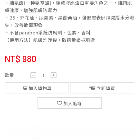
•脯氨酸(一種氨基酸)，組成膠原蛋白重要角色之一，維持肌
膚健康，增強肌膚防禦力
•B5、芥花油、尿囊素、黑醋栗油，強健膚表屏障減緩水分流
失，改善敏弱現象
•不含paraben系統防腐劑、色素、香料
【使用方法】肌膚洗淨後，取適量塗抹肌膚
NT$
980
數量
加入購物車
立即購買
加入追蹤