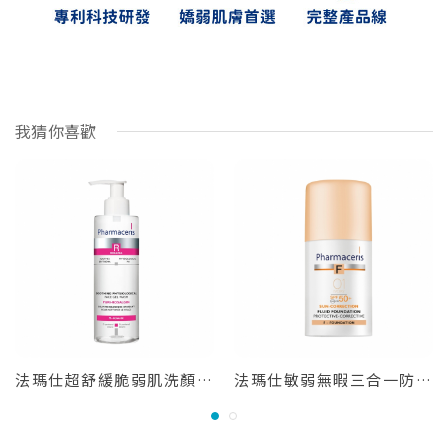
我猜你喜歡
法瑪仕超舒緩脆弱肌洗顏膠190ml
法瑪仕敏弱無暇三合一防曬乳SPF50F1-30ml
1
2