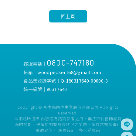
回上頁
0800-747160
客服電話│
信箱│
woodpecker168@gmail.com
食品業登錄字號│
Q-180317640-00000-3
統一編號│
80317640
Copyright © 啄木鳥國際事業股份有限公司 All Rights
Reserved.
本網站所提供 內容僅為諮詢參考之用，無法取代醫師面對
面的診斷。建議您如有身體狀況之問題，請尋求醫師進行
醫療診治。
網頁設計 :
多米諾資訊