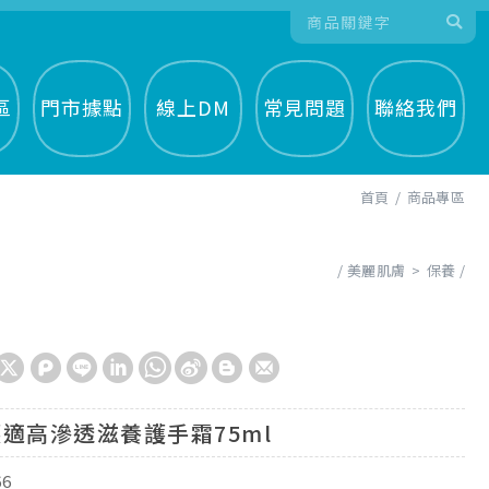
區
門市據點
線上DM
常見問題
聯絡我們
首頁
商品專區
美麗肌膚
保養
適高滲透滋養護手霜75ml
66