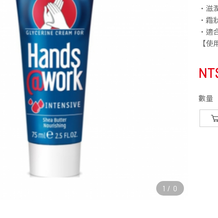
•滋
•霜
•適
【使
NT
數量
1
/
0