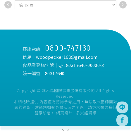
氣，幫助去除引起蛀牙、口臭
氣，幫助去除引起蛀牙、口臭
的細菌。
的細菌。
・TPP防護因子：可幫助預防
・TPP防護因子：可幫助預防
齒垢堆積形成牙結石。
齒垢堆積形成牙結石。
・高密著氟素：強化琺瑯質，
・高密著氟素：強化琺瑯質，
防蛀固齒。
防蛀固齒。
・日本原裝進口。
・日本原裝進口。
0800-747160
客服電話│
信箱│
woodpecker168@gmail.com
食品業登錄字號│
Q-180317640-00000-3
統一編號│
80317640
Copyright © 啄木鳥國際事業股份有限公司 All Rights
Reserved.
本網站所提供 內容僅為諮詢參考之用，無法取代醫師面對
面的診斷。建議您如有身體狀況之問題，請尋求醫師進行
醫療診治。
網頁設計 :
多米諾資訊