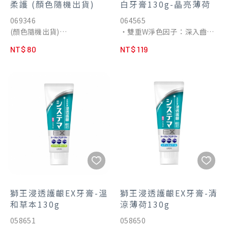
柔護 (顏色隨機出貨)
白牙膏130g-晶亮薄荷
069346
064565
(顏色隨機出貨)
・雙重W淨色因子：深入齒面
・400%毛量增加寬幅刷頭，
凹凸所累積的泛黃齒垢，大小
NT$ 80
NT$ 119
加護潔齒一把掌握
雙重微粒迅速崩解、清除。
・3.0mm超薄刷頭，更深入
・日本先進萃取酵素配方：日
智齒區難刷窄位
本厚生省認證，有效齒垢分解
・添加阿里山茶粹精華，植本
酵素，幫助去除牙菌斑、預防
柔護齒齦
蛀牙。
・日本3D極致護敏，山形植毛
・ LSS淨澈成份：持續清新口
高密舒齦
氣，幫助去除引起蛀牙、口臭
的細菌。
・ TDS淨護因子 : 協助酵素作
用，幫助去除齒垢，溫和不傷
害琺瑯質。
・ 高密著氟素 : 全新升級1.5倍
的1450ppm含氟量，修護琺
獅王浸透護齦EX牙膏-溫
獅王浸透護齦EX牙膏-清
瑯質細微損傷，牙齒展現迷人
和草本130g
涼薄荷130g
光澤。
058651
058650