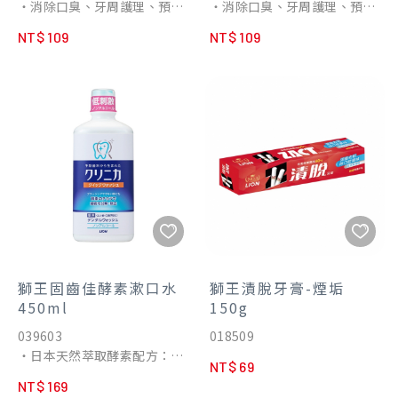
・消除口臭、牙周護理、預防
・消除口臭、牙周護理、預防
蛀牙。
蛀牙。
NT$ 109
NT$ 109
・三重功效，口腔問題一次全
・三重功效，口腔問題一次全
面預防。
面預防。
・IPMP成分能深層護理易忽
・IPMP成分能深層護理易忽
略的牙齦溝，清潔牙齒並形成
略的牙齦溝，清潔牙齒並形成
保護膜，幫助降低牙周病發生
保護膜，幫助降低牙周病發生
率。
率。
・LSS成分能強化珐瑯質，幫
・LSS成分能強化珐瑯質，幫
助預防口臭、蛀牙問題。
助預防口臭、蛀牙問題。
・幫助預防牙齦問題，保護牙
・幫助預防牙齦問題，保護牙
齦健康。
齦健康。
・日本原裝進口。
・日本原裝進口。
獅王固齒佳酵素漱口水
獅王漬脫牙膏-煙垢
450ml
150g
039603
018509
・日本天然萃取酵素配方：日
NT$ 69
本厚生省認證，唯一有效齒垢
NT$ 169
分解酵素，幫助分解齒縫深處