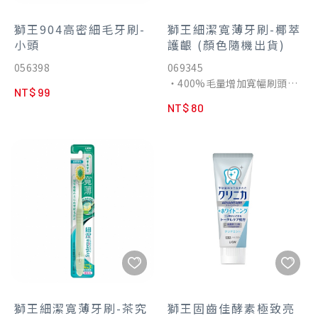
獅王904高密細毛牙刷-
獅王細潔寬薄牙刷-椰萃
小頭
護齦 (顏色隨機出貨)
056398
069345
・400%毛量增加寬幅刷頭，
NT$ 99
加護潔齒一把掌握
NT$ 80
・3.0mm超薄刷頭，更深入
智齒區難刷窄位
・添加植萃椰油精華，溫和呵
護齒齦
・日本包覆式植毛技術，3重
環齒高密護齦
獅王細潔寬薄牙刷-茶究
獅王固齒佳酵素極致亮