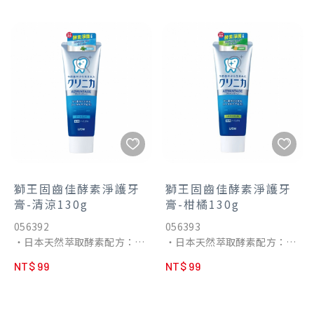
內不易的牙菌斑與齒垢。
・溫和適合每日使用。
・添加木糖醇：預防酸性物質
產生，幫助防止蛀牙。
・清涼薄荷口味，保持口腔清
新。
・日本原裝進口。
獅王固齒佳酵素淨護牙
獅王固齒佳酵素淨護牙
膏-清涼130g
膏-柑橘130g
056392
056393
・日本天然萃取酵素配方：日
・日本天然萃取酵素配方：日
本厚生省認證，唯一有效齒垢
本厚生省認證，唯一有效齒垢
NT$ 99
NT$ 99
分解酵素，幫助分解牙菌斑、
分解酵素，幫助分解牙菌斑、
去除牙漬。
去除牙漬。
・LSS淨澈成分：持續清新口
・LSS淨澈成分：持續清新口